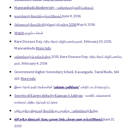
Mannankadu Biodiversity - மன்னங்காடு உயிர்ப்பன்மயம்
காசாங்காடு கோயில் கும்பாபிஷேகம்
June 8, 2016
பிள்ளையார் கோயில் சித்திரை
த்
திருவிழா 2016
May 6, 2016
Watch
குறும்படங்கள்
Rare Disease Day, அரிய நோய் விழிப்புணர்வு நாள், February 20, 2015,
Mannankadu
More Info
மன்னங்காடு பொங்கல் விழா
2015, Rare Disease Day, அரிய நோய் விழிப்புணர்வு
நாள், February 4, 2014
Government Higher Secondary School, Kasangadu, Tamil Nadu, 614
613
More Info
இசை அரசர் தஷி அவர்களின்
'
மன்னை முனீஸ்வரா
'
பக்திப் பாடல் தொகுப்பு
Secrets of Kaveri delta by Kannan S Adityan
- காவிரி, கல்லணைக்
கால்வாய் பற்றிய ஆய்வுக் கட்டுரை
புதிய குபேர விநாயகர் கோயில் குடமுழுக்கு - மன்னங்காடு மேற்கு
ஸ்ரீ குபேர விநாயகர் ஆலய நூதன அஷ்டபந்தன மஹா கும்பாபிஷேகம்
June 21,
2013