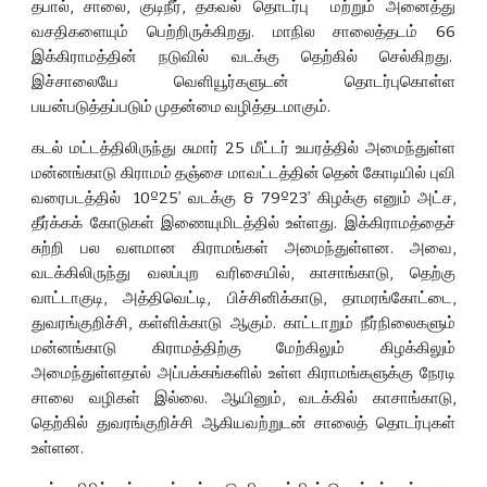
தபால், சாலை, குடிநீர், தகவல் தொடர்பு மற்றும் அனைத்து
வசதிகளையும் பெற்றிருக்கிறது. மாநில சாலைத்தடம் 66
இக்கிராமத்தின் நடுவில் வடக்கு தெற்கில் செல்கிறது.
இச்சாலையே வெளியூர்களுடன் தொடர்புகொள்ள
பயன்படுத்தப்படும் முதன்மை வழித்தடமாகும்.
கடல் மட்டத்திலிருந்து சுமார் 25 மீட்டர் உயரத்தில் அமைந்துள்ள
மன்னங்காடு கிராமம் தஞ்சை மாவட்டத்தின் தென் கோடியில் புவி
வரைபடத்தில் 10º25’ வடக்கு & 79º23’ கிழக்கு எனும் அட்ச,
தீர்க்கக் கோடுகள் இணையுமிடத்தில் உள்ளது. இக்கிராமத்தைச்
சுற்றி பல வளமான கிராமங்கள் அமைந்துள்ளன. அவை,
வடக்கிலிருந்து வலப்புற வரிசையில், காசாங்காடு, தெற்கு
வாட்டாகுடி, அத்திவெட்டி, பிச்சினிக்காடு, தாமரங்கோட்டை,
துவரங்குறிச்சி, கள்ளிக்காடு ஆகும். காட்டாறும் நீர்நிலைகளும்
மன்னங்காடு கிராமத்திற்கு மேற்கிலும் கிழக்கிலும்
அமைந்துள்ளதால் அப்பக்கங்களில் உள்ள கிராமங்களுக்கு நேரடி
சாலை வழிகள் இல்லை. ஆயினும், வடக்கில் காசாங்காடு,
தெற்கில் துவரங்குறிச்சி ஆகியவற்றுடன் சாலைத் தொடர்புகள்
உள்ளன.