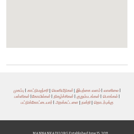
முகப்பு
|
காட்டுமஞ்சரி
|
வெளியீடுகள்
|
இயற்கை வளம்
|
வானிலை
|
பள்ளிகள்
|
கோயில்கள்
|
நிகழ்ச்சிகள்
|
குறும்படங்கள்
|
பொங்கல்
|
பட்டுக்கோட்டையார்
|
அறக்கட்டளை
|
நன்றி
|
தொடர்புக்கு
MANNANKADU.ORG Established June 15, 2011