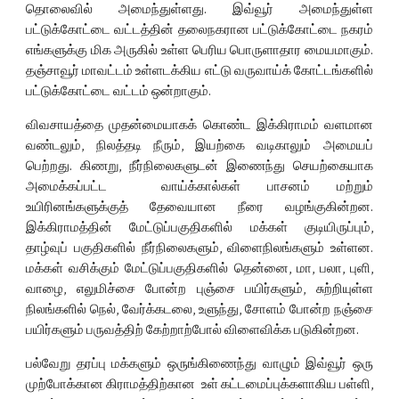
தொலைவில் அமைந்துள்ளது. இவ்வூர் அமைந்துள்ள
பட்டுக்கோட்டை வட்டத்தின் தலைநகரான பட்டுக்கோட்டை நகரம்
எங்களுக்கு மிக அருகில் உள்ள பெரிய பொருளாதார மையமாகும்.
தஞ்சாவூர் மாவட்டம் உள்ளடக்கிய எட்டு வருவாய்க் கோட்டங்களில்
பட்டுக்கோட்டை வட்டம் ஒன்றாகும்.
விவசாயத்தை முதன்மையாகக் கொண்ட இக்கிராமம் வளமான
வண்டலும், நிலத்தடி நீரும், இயற்கை வடிகாலும் அமையப்
பெற்றது. கிணறு, நீர்நிலைகளுடன் இணைந்து செயற்கையாக
அமைக்கப்பட்ட வாய்க்கால்கள் பாசனம் மற்றும்
உயிரினங்களுக்குத் தேவையான நீரை வழங்குகின்றன.
இக்கிராமத்தின் மேட்டுப்பகுதிகளில் மக்கள் குடியிருப்பும்,
தாழ்வுப் பகுதிகளில் நீர்நிலைகளும், விளைநிலங்களும் உள்ளன.
மக்கள் வசிக்கும் மேட்டுப்பகுதிகளில் தென்னை, மா, பலா, புளி,
வாழை, எலுமிச்சை போன்ற புஞ்சை பயிர்களும், சுற்றியுள்ள
நிலங்களில் நெல், வேர்க்கடலை, உளுந்து, சோளம் போன்ற நஞ்சை
பயிர்களும் பருவத்திற் கேற்றாற்போல் விளைவிக்க படுகின்றன.
பல்வேறு தரப்பு மக்களும் ஒருங்கிணைந்து வாழும் இவ்வூர் ஒரு
முற்போக்கான கிராமத்திற்கான உள் கட்டமைப்புக்களாகிய பள்ளி,