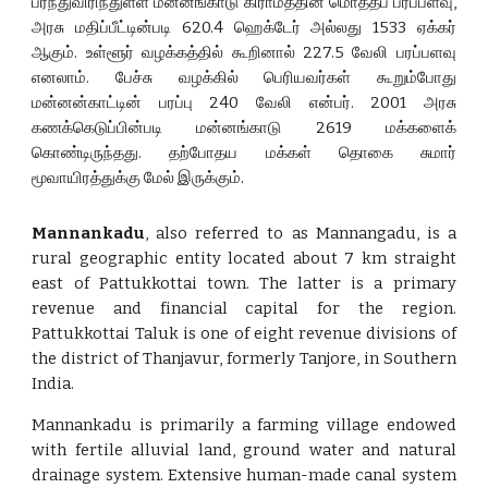
பரந்துவிரிந்துள்ள மன்னங்காடு கிராமத்தின் மொத்தப் பரப்பளவு,
அரசு மதிப்பீட்டின்படி 620.4 ஹெக்டேர் அல்லது 1533 ஏக்கர்
ஆகும். உள்ளூர் வழக்கத்தில் கூறினால் 227.5 வேலி பரப்பளவு
எனலாம். பேச்சு வழக்கில் பெரியவர்கள் கூறும்போது
மன்னன்காட்டின் பரப்பு 240 வேலி என்பர். 2001 அரசு
கணக்கெடுப்பின்படி மன்னங்காடு 2619 மக்களைக்
கொண்டிருந்தது. தற்போதய மக்கள் தொகை சுமார்
மூவாயிரத்துக்கு மேல் இருக்கும்.
Mannankadu
, also referred to as Mannangadu, is a
rural geographic entity located about 7 km straight
east of Pattukkottai town. The latter is a primary
revenue and financial capital for the region.
Pattukkottai Taluk is one of eight revenue divisions of
the district of Thanjavur, formerly Tanjore, in Southern
India.
Mannankadu is primarily a farming village endowed
with fertile alluvial land, ground water and natural
drainage system. Extensive human-made canal system