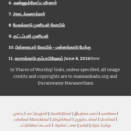
6. 
கண்ணுத்தோப்பு வீரனார்
7. 
அடைக்கனாத்தார்
8. 
மேலக்காடு முனியன் கோயில்
9. 
குட்டப்புளி முனியன்
10. 
பிள்ளையார் கோயில் - மன்னங்காடு மேற்கு
11. 
காசாங்காடு கும்பாபிஷேகம்
 June 8, 2016
New
In 'Places of Worship' links, unless specified, all image 
credits and copyrights are to mannankadu.org and 
Duraiswamy Navaneetham
முகப்பு
|
காட்டுமஞ்சரி
|
வெளியீடுகள்
|
இயற்கை வளம்
|
வானிலை
|
பள்ளிகள்
|
கோயில்கள்
|
நிகழ்ச்சிகள்
|
குறும்படங்கள்
|
பொங்கல்
|
பட்டுக்கோட்டையார்
|
அறக்கட்டளை
|
நன்றி
|
தொடர்புக்கு