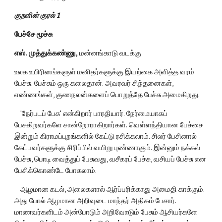
குறளின் குரல் 1  
பேச்சே மூச்சு
எஸ். முத்துக்கண்ணு,
 மன்னங்காடு வடக்கு
உலக உயிரினங்களுள் மனிதர்களுக்கு இயற்கை அளித்த வரம் 
பேச்சு. பேச்சும் ஒரு கலைதான். அவரவர் சிந்தனைகள், 
எண்ணங்கள், குணநலன்களைப் பொறுத்தே பேச்சு அமைகிறது.
    'நேர்படப் பேசு' என்கிறார் பாரதியார். நேர்மையாகப் 
பேசுகிறவர்களே சான்றோராகிறார்கள். வெள்ளந்தியான பேச்சை 
இன்றும் கிராமப்புறங்களில் கேட்டு ரசிக்கலாம். சிலர் பேசினால் 
கேட்பவர்களுக்கு சிரிப்பில் வயிறு புண்ணாகும். இன்னும் நக்கல் 
பேச்சு, பொடி வைத்துப் பேசுவது, வசீகரப் பேச்சு, வசியப் பேச்சு என 
பேசிக்கொண்டே போகலாம்.
    ஆழமான கடல், அலைகளால் ஆர்ப்பரிக்காது அமைதி காக்கும். 
அது போல் ஆழமான அறிவுடை மாந்தர் அதிகம் பேசார். 
மாணவர்களிடம் அன்போடும் அறிவோடும் பேசும் ஆசியர்களே 