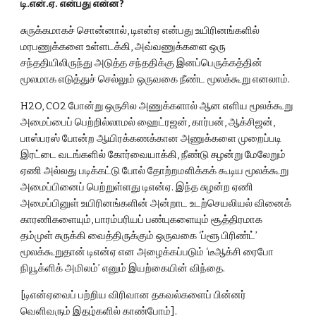
டி.என்.ஏ. என்பது என்ன?
சுருக்கமாகச் சொன்னால், டிஎன்ஏ என்பது உயிரினங்களில் 
மரபணுக்களை உள்ளடக்கி, அவ்வணுக்களை ஒரு 
சந்ததியிலிருந்து அடுத்த சந்ததிக்கு இனப்பெருக்கத்தின் 
மூலமாக எடுத்துச் செல்லும் ஒருவகை நீண்ட மூலக்கூறு எனலாம்.
H2O, CO2 போன்று ஒருசில அணுக்களால் ஆன எளிய மூலக்கூறு 
அமைப்பைப் பெற்றில்லாமல் ஹைட்ரஜன், கார்பன், ஆக்சிஜன், 
பாஸ்பரஸ் போன்ற ஆயிரக்கணக்கான அணுக்களை முறைப்படி 
இரட்டை வடங்களில் கோர்வையாக்கி, நீண்டு சுழன்று மேலேறும் 
ஏணி அல்லது படிக்கட்டு போல் தோற்றமளிக்கக் கூடிய மூலக்கூறு 
அமைப்பினைப் பெற்றுள்ளது டிஎன்ஏ. இந்த சுழன்ற ஏணி 
அமைப்பினுள் உயிரினங்களின் அன்றாட உடற்செயலியல் வினைக் 
காரணிகளையும், பாரம்பரியப் பண்புகளையும் சூத்திரமாக 
தம்முள் சுருக்கி வைத்திருக்கும் ஒருவகை ‘ப்ளூ பிரிண்ட்’ 
மூலக்கூறுதான் டிஎன்ஏ என அழைக்கப்படும் ‘டீஆக்சி ரைபோ 
நியூக்ளிக் அமிலம்’ எனும் இயற்கையின் விந்தை.
[டிஎன்ஏவைப் பற்றிய விரிவான தகவல்களைப் பின்னர் 
வெளிவரும் இதழ்களில் காண்போம்].