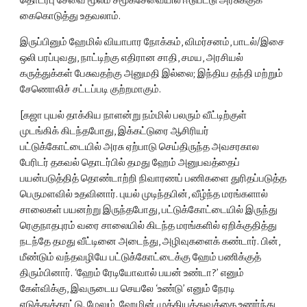
தொடர்பு சேவை மூலம் சமூகசேவையில் ஈடுபட்டு அரசுக்குக் 
கைகொடுத்து உதவலாம்.
இருப்பினும் ஹேமில் வியாபார நோக்கம், விமர்சனம், பாடல்/இசை 
ஒலி பரப்புவது, நாட்டிற்கு எதிரான சாதி, சமய, அரசியல் 
கருத்துக்கள் பேசுவதற்கு அனுமதி இல்லை; இந்திய தந்தி மற்றும் 
சேணொலிச் சட்டப்படி குற்றமாகும்.
[கஜா புயல் தாக்கிய நாளன்று நம்மில் பலரும் வீட்டிற்குள் 
முடங்கிக் கிடந்தபோது, இக்கட்டுரை ஆசிரியர் 
பட்டுக்கோட்டையில் அரசு ஏற்பாடு செய்திருந்த அவசரகால 
பேரிடர் தகவல் தொடர்பில் தமது ஹேம் அனுபவத்தைப் 
பயன்படுத்தித் தொண்டாற்றி நிவாரணப் பணிகளை துரிதப்படுத்த 
பெருமளவில் உதவினார். புயல் முடிந்தபின், வீழ்ந்த மரங்களால் 
சாலைகள் பயனற்று இருந்தபோது, பட்டுக்கோட்டையில் இருந்து 
ரெகுநாதபுரம் வரை சாலையில் கிடந்த மரங்களில் ஏறிக்குதித்து 
நடந்தே தமது வீட்டினை அடைந்து, அழிவுகளைக் கண்டார். பின், 
மீண்டும் வந்தவழியே பட்டுக்கோட்டைக்கு ஹேம் பணிக்குத் 
திரும்பினார். ‘ஹேம் ரேடியோவால் பயன் உண்டா?’ எனும் 
கேள்விக்கு, இவருடைய செயலே ‘உண்டு’ எனும் நேரடி 
எடுத்துக்காட்டு. மேலும், ஹேமின் முக்கியத்துவத்தை உணர்ந்து 