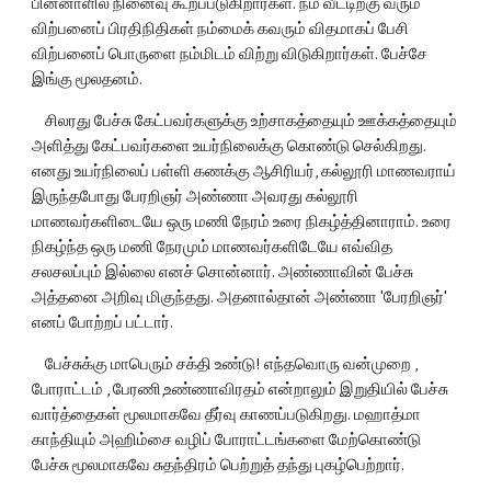
பின்னாளில் நினைவு கூறப்படுகிறார்கள். நம் வீட்டிற்கு வரும் 
விற்பனைப் பிரதிநிதிகள் நம்மைக் கவரும் விதமாகப் பேசி 
விற்பனைப் பொருளை நம்மிடம் விற்று விடுகிறார்கள். பேச்சே 
இங்கு மூலதனம்.
    சிலரது பேச்சு கேட்பவர்களுக்கு உற்சாகத்தையும் ஊக்கத்தையும் 
அளித்து கேட்பவர்களை உயர்நிலைக்கு கொண்டு செல்கிறது. 
எனது உயர்நிலைப் பள்ளி கணக்கு ஆசிரியர், கல்லூரி மாணவராய் 
இருந்தபோது பேரறிஞர் அண்ணா அவரது கல்லூரி 
மாணவர்களிடையே ஒரு மணி நேரம் உரை நிகழ்த்தினாராம். உரை 
நிகழ்ந்த ஒரு மணி நேரமும் மாணவர்களிடேயே எவ்வித 
சலசலப்பும் இல்லை எனச் சொன்னார். அண்ணாவின் பேச்சு 
அத்தனை அறிவு மிகுந்தது. அதனால்தான் அண்ணா 'பேரறிஞர்' 
எனப் போற்றப் பட்டார்.
    பேச்சுக்கு மாபெரும் சக்தி உண்டு! எந்தவொரு வன்முறை , 
போராட்டம் , பேரணி,உண்ணாவிரதம் என்றாலும் இறுதியில் பேச்சு 
வார்த்தைகள் மூலமாகவே தீர்வு காணப்படுகிறது. மஹாத்மா 
காந்தியும் அஹிம்சை வழிப் போராட்டங்களை மேற்கொண்டு 
பேச்சு மூலமாகவே சுதந்திரம் பெற்றுத் தந்து புகழ்பெற்றார்.