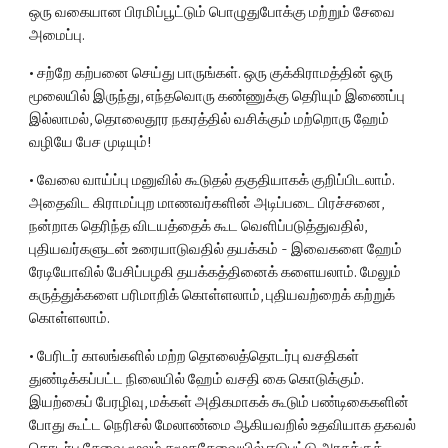
ஒரு வகையான பிரமிப்பூட்டும் பொழுதுபோக்கு மற்றும் சேவை 
அமைப்பு.
• சற்றே கற்பனை செய்து பாருங்கள். ஒரு குக்கிராமத்தின் ஒரு 
மூலையில் இருந்து, எந்தவொரு கண்ணுக்கு தெரியும் இணைப்பு 
இல்லாமல், தொலைதூர நகரத்தில் வசிக்கும் மற்றொரு ஹேம் 
வழியே பேச முடியும்!
• வேலை வாய்ப்பு மனுவில் கூடுதல் தகுதியாகக் குறிப்பிடலாம். 
அதைவிட கிராமப்புற மாணவர்களின் அடிப்படை பிரச்சனை, 
நன்றாக தெரிந்த விடயத்தைக் கூட வெளிப்படுத்துவதில், 
புதியவர்களுடன் உரையாடுவதில் தயக்கம் - இவைகளை ஹேம் 
ரேடியோவில் பேசிப்பழகி தயக்கத்தினைக் களையலாம். மேலும் 
கருத்துக்களை பரிமாறிக் கொள்ளலாம், புதியவற்றைக் கற்றுக் 
கொள்ளலாம்.
• பேரிடர் காலங்களில் மற்ற தொலைத்தொடர்பு வசதிகள் 
துண்டிக்கப்பட்ட நிலையில் ஹேம் வசதி கை கொடுக்கும். 
இயற்கைப் பேரழிவு, மக்கள் அதிகமாகக் கூடும் பண்டிகைகளின் 
போது கூட்ட நெரிசல் மேலாண்மை ஆகியவறில் உதவியாக தகவல் 