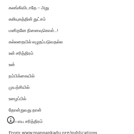
கலங்கிவிடாதே – அது
கலியுகத்தின் துட்சம்
மனிதனே நினைவுகொள்...!
கல்லறையில் எழுதப்படுவதல்ல
உன் சரித்திரம்
உன்
நம்பிக்கையில்
முயற்சியில்
உழைப்பில்
தோன்றுவது தான்
நாளைய சரித்திரம்
From: www.mannankadu.org/publications