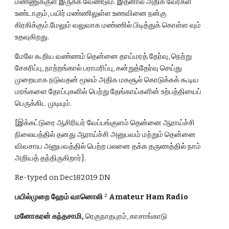
மண்ணுக்குள் இருக்க வேண்டும். இதனால் அதிக வேர்கள் 
உண்டாகும், பயிர் மண்ணிலுள்ள உணவினை நன்கு 
கிரகிக்கும்.மேலும் வலுவாக மண்ணில் பிடித்துக் கொள்ள வும் 
உதவுகிறது.
மேலே கூறிய வண்ணம் தென்னை தாய்மரத் தேர்வு, நெற்று 
சேகரிப்பு, நாற்றங்கால் பராமரிப்பு, கன்றுத்தேர்வு செய்து 
முறையாக நடுவதன் மூலம் அதிக மகசூல் கொடுக்கக் கூடிய 
மரங்களை தோப்புகளில் பெற்று தேங்காய்களின் உற்பத்தியைப் 
பெருக்கிட முடியும்.
[இக்கட்டுரை ஆசிரியர் வேப்பங்குளம் தென்னை ஆராய்ச்சி 
நிலையத்தில் தனது ஆராய்ச்சி அனுபவம் மற்றும் தென்னை 
விவசாய அனுபவத்தில் பெற்ற பலனை தக்க தருணத்தில் நாம் 
அறியத் தந்திருகிறார்].
Re-typed on Dec182019 DN
பயில்முறை ஹேம் வானொலி 
² 
Amateur Ham Radio
மனோகரன் கந்தசாமி,
 ரெகுநாதபுரம், காசாங்காடு                  