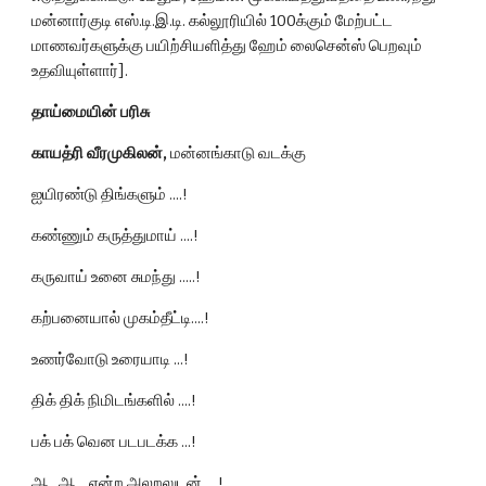
மன்னார்குடி எஸ்.டி.இ.டி. கல்லூரியில் 100க்கும் மேற்பட்ட 
மாணவர்களுக்கு பயிற்சியளித்து ஹேம் லைசென்ஸ் பெறவும் 
உதவியுள்ளார்].
தாய்மையின் பரிசு
காயத்ரி வீரமுகிலன்,
 மன்னங்காடு வடக்கு
ஐயிரண்டு திங்களும் ....!
கண்ணும் கருத்துமாய் ....!
கருவாய் உனை சுமந்து .....!
கற்பனையால் முகம்தீட்டி....!
உணர்வோடு உரையாடி ...!
திக் திக் நிமிடங்களில் ....!
பக் பக் வென படபடக்க ...!
ஆ...ஆ... என்ற அலறலுடன் ....!