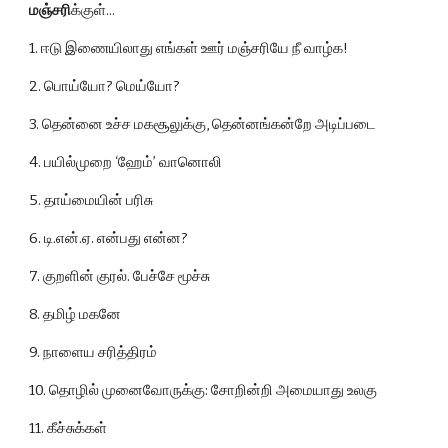
மஞ்சரி
க்குள்...
1. ஈடு இணையிலாது எங்கள் ஊர் மஞ்சரியே நீ வாழ்க!
2. பொய்யோ? மெய்யோ?
3. தென்னை உச்ச மகசூலுக்கு, தென்னங்கன்றே அடிப்படை
4. பயில்முறை ‘ஹேம்’ வானொலி
5. தாய்மையின் பரிசு
6. டி.என்.ஏ. என்பது என்ன?
7. குறளின் குரல். பேச்சே மூச்சு
8. தமிழ் மகனே
9. நாளைய சரித்திரம்
10. தொழில் முனைவோருக்கு: சோறின்றி அமையாது உலகு
11. கீச்சுக்கள்