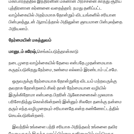
மகாபாரதத்தில் இந்திரனின் மகனான அர்ச்சனை காத்து சூரிய 
புத்திரனான கர்ணனை வதைத்தார். நமது தனிப்பட்ட 
வாழ்க்கையில் அதர்மமாக தோன்றும் விடயங்களில் சரியான 
பின்புலத்துடன் ஆராய்ந்தால் அதிலுள்ள ஞாயமான பின்புலத்தை 
அறியலாம்.
நேர்மையின் மகத்துவம்
மானுடம் சுரேஷ்,
செங்கப்படுத்தான்காடு
நடைமுறை வாழ்க்கையில் தேவை என்பதே முதன்மையாக 
கருதப்படுகிறது.நேர்மை, உண்மை எல்லாம் இரண்டாம் பட்சமே.
    ஒருவருக்கு நேர்மையாக தோன்றுகிற விடயம் மற்றவருக்கு 
தவறாக தோன்றலாம்.சிலர் தான் நேர்மையான வழியில் 
இருக்கிறோமா என்பதை பிறரின் ஆலோசனைகள் மூலமாக 
பரிசோதித்து கொள்கின்றனர்.இன்னும் சிலரோ தனக்கு நன்மை 
தரும் எந்த வழிமுறையும் சரியானதே என்ற கண்ணோட்டத்தில் 
செயல்படுகின்றனர்.
    இவற்றில் உங்களை பற்றி சரியாக அறிந்தவர் உங்களை தவிர 
வேறு யாரும் இருக்க வாய்ப்பில்லை.தனிமையில் ஒவ்வொரு 