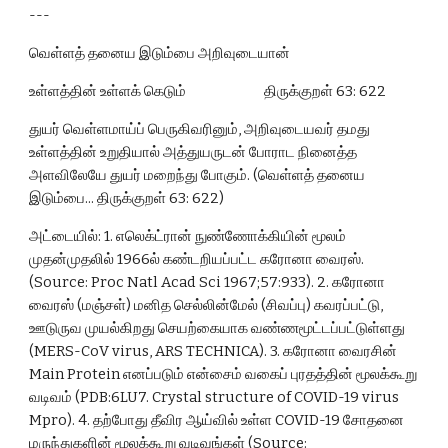
---
வெள்ளத் தனைய இடும்பை அறிவுடையான்
உள்ளத்தின் உள்ளக் கெடும்                          திருக்குறள் 63: 622
துயர் வெள்ளமாய்ப் பெருகிவரினும், அறிவுடையவர் தமது 
உள்ளத்தின் உறுதியால் அத்துயருடன் போராட நினைத்த 
அளவிலேயே துயர் மறைந்து போகும். (வெள்ளத் தனைய 
இடும்பை... திருக்குறள் 63: 622)
அட்டையில்: 1. எலெக்ட்ரான் நுண்ணோக்கியின் மூலம் 
முதன்முதலில் 1966ல் கண்டறியப்பட்ட கரோனா வைரஸ். 
(Source: Proc Natl Acad Sci 1967;57:933). 2. கரோனா 
வைரஸ் (மஞ்சள்) மனித செல்லின்மேல் (சிவப்பு) கவரப்பட்டு, 
ஊடுருவ முயல்கிறது செயற்கையாக வண்ணமூட்டப்பட்டுள்ளது 
(MERS-CoV virus, ARS TECHNICA). 3. கரோனா வைரசின் 
Main Protein எனப்படும் என்சைம் வகைப் புரதத்தின் மூலக்கூறு 
வடிவம் (PDB:6LU7. Crystal structure of COVID-19 virus 
Mpro). 4. தற்போது தீவிர ஆய்வில் உள்ள COVID-19 சோதனை 
மருந்துகளின் மூலக்கூறு வடிவங்கள் (Source: 