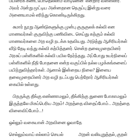
பயிரைக் கண்டபோதெல்லாம் வாடினேன்’ என்றார் வள்ளலார். 
அவர் அன்று மூட்டிய அன்னதான நெருப்பு இன்று வரை 
அணையாமல் எரிந்து கொண்டிருக்கிறது.
    சுமார் நூறு ஆண்டுகளுக்கு முன்பு குருகுலக் கல்வி என 
மாணவர்கள் குருவிற்கு பணிவிடை செய்து கற்கும் கல்வி 
மாணவர்களை அற வழி நடக்க உதவியது. அடுத்து ஆசிரியர்கள் 
வீடு தேடி வந்து கல்வி கற்பித்தனர். சென்ற தலைமுறையினர் 
அரசுப் பள்ளிகளில் கல்வி பயில நேர்ந்தது. அப்போது உயர்நிலைப் 
பள்ளிகளில் நீதி போதனை என்ற வகுப்பி‌ல் நல்ல பழக்கங்களைப் 
பயிற்றுவித்தார்கள். ஆனால் இன்றைய நிலை? இளைய 
தலைமுறையினர் அற வழி நடப்பது பெற்றோர் ஆசிரியர்கள் 
கையில் உள்ளது.
    பிறருக்கு தீங்கு எண்ணாமலும், தீங்கிற்கு துணை போகாமலும் 
இருத்தலே மிகப்பெரிய அறம்! அறத்தை விதைப்போம்... அறத்தை 
விளைவிப்போம்...!
ஒல்லும் வகையான் அறவினை ஓவாதே
செல்லும்வாய் எல்லாம் செயல்                அறன் வலியுறுத்தல், குறள் 