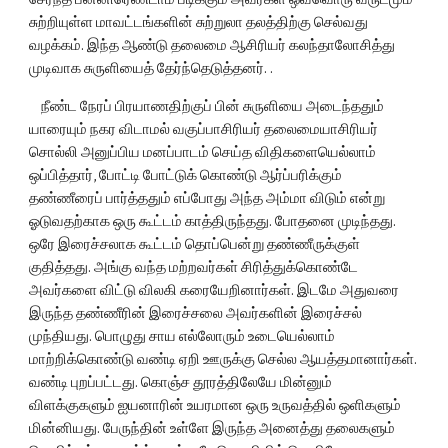
சுற்றியுள்ள மாவட்டங்களின் சுற்றுலா தலத்திற்கு செல்வது 
வழக்கம். இந்த ஆண்டு தலைமை ஆசிரியர் கலந்தாலோசித்து 
முடிவாக சுருளியைத் தேர்ந்தெடுத்தனர். .
    நீண்ட நேரப் பிரயாணதிற்குப் பின் சுருளியை அடைந்ததும் 
யாரையும் நகர விடாமல் வகுப்பாசிரியர் தலைமையாசிரியர் 
சொல்லி அனுப்பிய மனப்பாடம் செய்த விதிகளையெல்லாம் 
ஒப்பித்தார், போட்டி போட்டுக் கொண்டு ஆர்ப்பரிக்கும் 
தண்ணீரைப் பார்த்ததும் எப்போது அந்த அம்மா விடும் என்று 
ஓடுவதற்காக ஒரு கூட்டம் காத்திருந்தது. போதனை முடிந்தது. 
ஒரே இரைச்சலாக கூட்டம் தொப்பென்று தண்ணீருக்குள் 
குதித்தது. அங்கு வந்த மற்றவர்கள் சிரித்துக்கொண்டே 
அவர்களை விட்டு விலகி கரையேறினார்கள். இடமே அதுவரை 
இருந்த தண்ணீரின் இரைச்சலை அவர்களின் இரைச்சல் 
முந்தியது. பொழுது சாய எல்லோரும் உடையெல்லாம் 
மாற்றிக்கொண்டு வண்டி ஏறி ஊருக்கு செல்ல ஆயத்தமானார்கள். 
வண்டி புறப்பட்டது. கொஞ்ச தூரத்திலேயே மின்னும் 
விளக்குகளும் ஐயனாரின் உயரமான ஒரு உருவத்தில் ஒளிகளும் 
மின்னியது. பேருந்தின் உள்ளே இருந்த அனைத்து தலைகளும் 