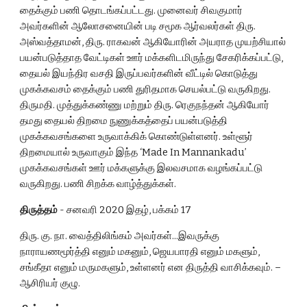
தைக்கும் பணி தொடங்கப்பட்டது. முனைவர் சிவகுமார் 
அவர்களின் ஆலோசனையின் படி சமூக ஆர்வலர்கள் திரு. 
அஸ்வத்தாமன், திரு. ராகவன் ஆகியோரின் அயராத முயற்சியால் 
பயன்படுத்தாத வேட்டிகள் ஊர் மக்களிடமிருந்து சேகரிக்கப்பட்டு, 
தையல் இயந்திர வசதி இருப்பவர்களின் வீட்டில் கொடுத்து 
முகக்கவசம் தைக்கும் பணி துரிதமாக செயல்பட்டு வருகிறது. 
திருமதி. முத்துக்கண்ணு மற்றும் திரு. ரெகுநந்தன் ஆகியோர் 
தமது தையல் திறமை நுணுக்கத்தைப் பயன்படுத்தி 
முகக்கவசங்களை உருவாக்கிக் கொண்டுள்ளனர். உள்ளூர் 
திறமையால் உருவாகும் இந்த ‘Made In Mannankadu’ 
முகக்கவசங்கள் ஊர் மக்களுக்கு இலவசமாக வழங்கப்பட்டு 
வருகிறது. பணி சிறக்க வாழ்த்துக்கள்.
திருத்தம் 
- சனவரி 2020 இதழ், பக்கம் 17
திரு. கு. நா. வைத்திலிங்கம் அவர்கள்...இவருக்கு 
நாராயணமூர்த்தி எனும் மகனும், ஜெயபாரதி எனும் மகளும், 
சங்கீதா எனும் மருமகளும், உள்ளனர் என திருத்தி வாசிக்கவும். – 
ஆசிரியர் குழு.