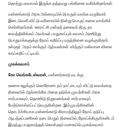
தொற்று பரவாமல் இருக்க தத்தமது பங்கினை வகிக்கிறார்கள்.
மன்னங்காடு அரசு அங்காடியில் பொருள் வாங்க வருவோர் 
இடைவெளி விட்டு வரிசையில் நின்று பொருட்களை வாங்கிச் 
செல்கிறார்கள். ஊராட்சி மன்றத் தலைவர் திரு. நா. 
வைத்திலிங்கம் அவர்கள் பாதுகாப்புக் கவசம் அணிந்து 
பொதுமக்களுக்கு நோய் எதிர்ப்பு மருந்தினை வழங்குகிறார். 
உள்ளூர் ‘அறம் காக்கும் ஆர்வலர்கள்’ விற்கும் மலிவான விலை 
காய்கறிப் பட்டியல்.
முகக்கவசம்
கோ வெங்கடேஸ்வரன்,
 மன்னங்காடு வடக்கு
உலகை உலுக்கும் கொரோனா நம் நாட்டையும் விட்டு வைக்காத 
நிலையில் ஆங்காங்கே அதை தடுக்க முயற்சிகள் அரசு 
சார்பாகவும், தொண்டு நிறுவனங்கள் சார்பாகவும் 
மேற்கொள்ளப்பட்டுவருகின்றன. இம்முயற்சிகளின் 
தொடர்ச்சியாக மன்னங்காடு கிராமத்திலும் நோய் தடுப்பு 
ஆயத்தப்பணிகள் நடைபெறும் நிலையில், நோய்க்கிருமிகளிடம் 
இருந்து பாதுகாத்துக் கொள்ளும் வகையில் முகக்கவசம் 