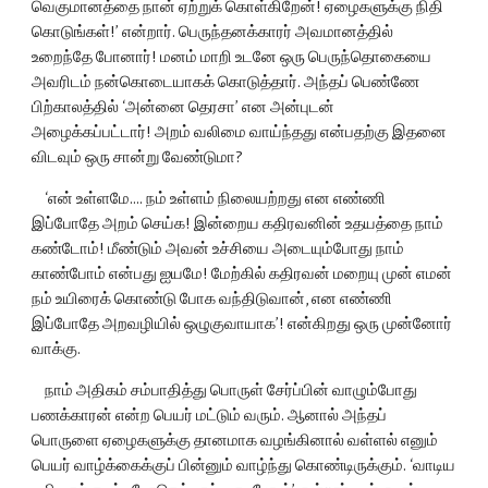
வெகுமானத்தை நான் ஏற்றுக் கொள்கிறேன்! ஏழைகளுக்கு நிதி 
கொடுங்கள்!’ என்றார். பெருந்தனக்காரர் அவமானத்தில் 
உறைந்தே போனார்! மனம் மாறி உடனே ஒரு பெருந்தொகையை 
அவரிடம் நன்கொடையாகக் கொடுத்தார். அந்தப் பெண்ணே 
பிற்காலத்தில் ‘அன்னை தெரசா’ என அன்புடன் 
அழைக்கப்பட்டார்! அறம் வலிமை வாய்ந்தது என்பதற்கு இதனை 
விடவும் ஒரு சான்று வேண்டுமா?
    ‘என் உள்ளமே.... நம் உள்ளம் நிலையற்றது என எண்ணி 
இப்போதே அறம் செய்க! இன்றைய கதிரவனின் உதயத்தை நாம் 
கண்டோம்! மீண்டும் அவன் உச்சியை அடையும்போது நாம் 
காண்போம் என்பது ஐயமே! மேற்கில் கதிரவன் மறையு முன் எமன் 
நம் உயிரைக் கொண்டு போக வந்திடுவான், என எண்ணி 
இப்போதே அறவழியில் ஒழுகுவாயாக’! என்கிறது ஒரு முன்னோர் 
வாக்கு.
    நாம் அதிகம் சம்பாதித்து பொருள் சேர்ப்பின் வாழும்போது 
பணக்காரன் என்ற பெயர் மட்டும் வரும். ஆனால் அந்தப் 
பொருளை ஏழைகளுக்கு தானமாக வழங்கினால் வள்ளல் எனும் 
பெயர் வாழ்க்கைக்குப் பின்னும் வாழ்ந்து கொண்டிருக்கும். ‘வாடிய 