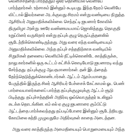
வெளிச்சத்தை பார்த்ததும் ஒரே தொனியில் வெளியே 
பார்த்தார்கள். உற்சாகம் இன்னும் கூடியது. இந்த நேரம் வெளியே 
விட்டால் இவர்களை அடக்குவது சிரமம் என்று வண்டியை நிறுத்த 
ஆசிரியர் அனுமதிக்கவில்லை. செந்தட்டி ஐயனார் கோவில் 
திருவிழா அன்று. ஊரே வண்ணமயமாய் ஜொலித்தது. தொகுதி 
உறுப்பினர் வருகிறார் என்று தப்புக் குழு நெருப்புத்தனலில் 
சூடேற்றிக்கொண்டிருந்தது. அது வரை எந்த வண்டியையும் 
அனுமதிக்கவில்லை. அந்த தப்புச் சத்ததிற்காக வண்டியில் 
சிறுமிகள் தலையை வெளியில் நீட்டிக்கொண்டே காத்திருக்க, 
நாலு கார்களில் ஒரு கூட்டம் கட்சிக் கொடியோடு ஐயனாரடி வந்து 
சேர்ந்தது. தப்புக்குழு ஆயதமானார்கள். தன் இடத்தைத் 
தேர்ந்தெடுத்துக்கொண்டார்கள். ஆட்டம் ஆரம்பமானது. 
பேருந்தில் இருந்த சிலர் ஆசிரியர் பேச்சைக் கேட்காமல் ஓட பெண் 
பார்வையாளர்களைப் பார்த்த தப்புக்குழுவுக்கு ஆட்டம் சூடு 
பிடித்தது. தப்புச்சத்ததின் அதிர்வு ஒவ்வொருத்தர் உடலிலும் 
கடக்க தொடங்கின. எம் எல் ஏ குழு ஐயனாரை கும்பிட்டு 
ஆட்டத்தை பார்க்கவந்தது தப்படிப்போரை இன்னும் சூடேற்றியது. 
கோயிலை சுற்றி முழுவதுமே அதிர்வுகள் காதை அடைத்தன.
    அது வரை காத்திருந்த அமைதியையும் பொறுமையையும் அந்த 