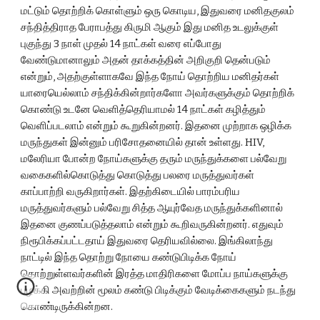
மட்டும் தொற்றிக் கொள்ளும் ஒரு கொடிய, இதுவரை மனிதகுலம் 
சந்தித்திராத பேராபத்து கிருமி ஆகும் இது மனித உடலுக்குள் 
புகுந்து 3 நாள் முதல் 14 நாட்கள் வரை எப்போது 
வேண்டுமானாலும் அதன் தாக்கத்தின் அறிகுறி தென்படும் 
என்றும், அதற்குள்ளாகவே இந்த நோய் தொற்றிய மனிதர்கள் 
யாரையெல்லாம் சந்திக்கின்றார்களோ அவர்களுக்கும் தொற்றிக் 
கொண்டு உடனே வெளித்தெரியாமல் 14 நாட்கள் கழித்தும் 
வெளிப்படலாம் என்றும் கூறுகின்றனர். இதனை முற்றாக ஒழிக்க 
மருந்துகள் இன்னும் பரிசோதனையில் தான் உள்ளது. HIV, 
மலேரியா போன்ற நோய்களுக்கு தரும் மருந்துக்களை பல்வேறு 
வகைகளில்கொடுத்து கொடுத்து பலரை மருத்துவர்கள் 
காப்பாற்றி வருகிறார்கள். இதற்கிடையில் பாரம்பரிய 
மருத்துவர்களும் பல்வேறு சித்த ஆயுர்வேத மருந்துக்களினால் 
இதனை குணப்படுத்தலாம் என்றும் கூறிவருகின்றனர். எதுவும் 
நிரூபிக்கப்பட்டதாய் இதுவரை தெரியவில்லை. இங்கிலாந்து 
நாட்டில் இந்த தொற்று நோயை கண்டுபிடிக்க நோய் 
தொற்றுள்ளவர்களின் இரத்த மாதிரிகளை மோப்ப நாய்களுக்கு 
பழக்கி அவற்றின் மூலம் கண்டு பிடிக்கும் வேடிக்கைகளும் நடந்து 
கொண்டிருக்கின்றன.