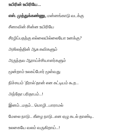
உயிரின் உயிரியே...
எஸ். முத்துக்கண்ணு, 
மன்னங்காடு வடக்கு
சீனாவின் சின்ன உயிரியே
சீரழிப்பதற்கு எல்லையில்லையோ உனக்கு?
அகிலத்தின் ஆசு கவிகளும்
அருந்தவ ஆராய்ச்சியாளர்களும்
மூன்றாம் உலகப்போர் மூள்வது
நிச்சயம் ‘நீரால்’தான் என கட்டியம் கூற...
அந்தோ பரிதாபம்...!
இனம்...மதம்... மொழி...பாராமல்
மேலை நாடு... கீழை நாடு...என ஏழு கடல் தாண்டி..
உலகையே வலம் வருகிறாய்...!