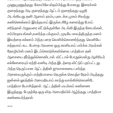
முணுமுணுத்தது. கோயிலே ஸ்தம்பித்து போனது. இரைச்சல் 
குறைந்தது அடி குறைந்தது ஆட்டம் குறைந்தது புழுதி 
அடங்கியது தனி ஆளாய் நரம்பு புடைக்க முகம் சிவந்து 
கண்ணெல்லாம் இரத்தமாய் இருக்க கீழே களைத்து போய் 
சரிந்தாள் அதுவரை வீட்டுக்குள்ளே அடங்கி இருந்த கோபங்கள், 
சம்பிரதாயங்கள்,வளர்ந்த பக்குவம், மூடியே வைத்திருந்த மனம் 
இவற்றை எல்லாம் அந்த பறை வெளிக்கொணர்ந்தது. வெளியே 
சத்தமாய் கூட பேசாத அவளை ஒரு காளியாய் பார்க்க அவர்கள் 
தோழியின் மனம் இடம்கொடுக்கவில்லை. பாத்திமா தன் 
ஆசையை தீர்த்துக்கொண்டாள். விட்டால் போதுமென்று ஆசிரியர் 
எல்லோரையும் ஏற்றி வண்டி அந்த இடத்தை விட்டுப் புறப்பட்டது. 
அந்த நெருப்பான ஆட்டத்தின் ஜுவாலையை பார்த்த 
அனைவருக்கும் பாத்திமாவை நெருங்க கொஞ்ச நேரம் பிடித்தது. 
ஜன்னல் ஓரத்தில் அமைதியாய் காற்று வாங்கிக்கொண்டே 
பாத்திமா யோசித்தாள். ஆட்டத்தின் மயக்கம் கண்ணை 
இழுத்தது. பேருந்தே ஒரு வித அமைதியில் ஆழ்ந்தது. பாத்திமா 
கண்ணயர்ந்தாள்.
***