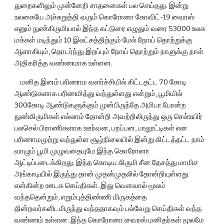
துறைகளிலும் முன்னேறி சாதனைகள் பல செய்தது. இன்று 
உலகையே அச்சுறுத்தி வரும் கொரோனா கோவிட்-19 வைரஸ் 
எனும் நுண்கிருமியால் இந்த கட்டுரை எழுதும் வரை 53000 உலக 
மக்கள் மடிந்தும் 10 இலட்சத்திற்கும் மேல் நோய் தொற்றுக்கு 
ஆளாகியும், தொடர்ந்து இறப்பும் நோய் தொற்றும் நாளுக்கு நாள் 
அதிகரித்த வண்ணமாக உள்ளன.
    மனித இனம் பரிணாம வளர்ச்சியில் கிட்டதட்ட 70 கோடி 
ஆண்டுகளாக பரிணமித்து வந்துள்ளது என்றும், பூமியில் 
300கோடி ஆண்டுகளுக்கும் முன்பிருந்தே அமிபா போன்ற 
நுண்கிருமிகள் எல்லாம் தோன்றி அவற்றிலிருந்து ஒரு செல்உயிர் 
பலசெல் பிராணிகளாக ஊர்வன, பறப்பன, பாலூட்டிகள் என 
பரிணாமமுற்று வந்துள்ள சூழ்நிலையில் இன்று கிட்டத்தட்ட நாம் 
வாழும் பூமி முழுவதையுமே இந்த கொரோனா 
ஆட்டிப்படைக்கிறது. இந்த கொடிய கிருமி சீன தேசத்து மாமிச 
அங்காடியில் இருந்து தான் முதன்முதலில் தோன்றியுள்ளது 
என்கின்ற ஊடக செய்திகள். இது வௌவால் மூலம் 
வந்ததென்றும், எறும்புத்திண்ணி மிருகத்தை 
தின்றவர்களிடமிருந்து வந்ததாகவும் பல்வேறு செய்திகள் வந்த 
வண்ணம் உள்ளன. இந்த கொரோனா வைரஸ் மனிதர்கள் மூலமே 