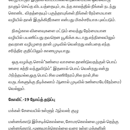
நாளும் செய்த விடயத்தையும், கடந்த காலத்தில் நீங்கள் நடந்து 
கொண்ட விதத்தையும் பகுத்தாயுங்கள்.நீங்கள் நேர்மையான 
வழியில் தான் இருக்கிறீர்களா என்பது மிகச்சரியாக புலப்படும்.
    நிகழ்கால விளைவுகளை மட்டும் வைத்து நேர்மையான 
வழியில் பயணிப்பது தவறென யூகிக்க கூடாது.எந்நிலையிலும் 
தவறான வழிமுறை தான் முடிவில் வென்றது என்பதை எந்த 
சரித்திர குறிப்பிலும் காணமுடியாது.
    ஒரு வழக்கு சொல்"உண்மை வாசலை தாண்டுவதற்குள் பொய் 
ஊரை சுற்றி வந்துவிடும்". இதனால் பொய் வென்றது என்று 
அர்த்தமல்ல,ஒரு பொய் சில மணிநேரம்,சில நாள்,சில 
வருடங்களுக்கு நீடிக்கலாம் ஆனால் முடிவில் உண்மையே(நேர்மை) 
வெல்லும்.
கோவிட்-19 நோய்த் தடுப்பு
மக்கள் சேவையில் உள்ளூர் ஆர்வலர் குழு
மன்னங்காடு இச்சடிக்கொல்லை, சோமரகொல்லை முதல் தெற்கு 
மன்னங்காடு, மூணுமாக்கொல்லை வரை உள்ள மக்களின் 