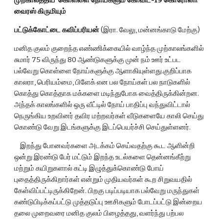
முற்காலத்திய  கொள்ளை நோய்களும் கோவிட்-19 கொரோனா 
வைரஸ் கிருமியும்
பட்டுக்கோட்டை கவிப்பரியன்
 (இரா. வேலு, மன்னங்காடு மேற்கு)
மனித குலம் குறைந்த எண்ணிக்கையில் வாழ்ந்த முற்காலங்களில் 
சுமார் 75 விருந்து 80 ஆண்டுகளுக்கு முன் நம் ஊர் உட்பட 
பல்வேறு கொள்ளை நோய்களுக்கு ஆளாகியுள்ளது.குறிப்பாக 
காலரா, பெரியம்மை, பிளேக் என பல நோய்கள் பல நாடுகளில் 
கொத்து கொத்தாக மக்களை மடிந்துபோக வைத்திருக்கின்றன. 
அந்தக் காலங்களில் ஒரு வீட்டில் நோய் பாதிப்பு வந்துவிட்டால் 
நெருங்கிய உறவினர் தவிர மற்றவர்கள் வீடுகளையே காலி செய்து 
கொண்டு வேறு இடங்களுக்கு இடப்பெயர்ச்சி செய்துள்ளனர்.
    ‍‌‌‍‍‌‌‍‌‌‌‌‌‌‌‌‌‌‌இறந்து போனவர்களை அடக்கம் செய்வதற்கு கூட ஆளின்றி 
ஒன்று இரண்டு பேர் மட்டும் இறந்த உடல்களை தென்னங்கீற்று 
மற்றும் கயிறுகளால் கட்டி இழுத்துக்கொண்டு போய் 
புதைத்திருக்கிறார்கள் என்றும் முதியவர்கள் கூற சிறுவயதில் 
கேள்விப்பட்டிருக்கிறேன். பிறகு படிப்படியாக பல்வேறு மருந்துகள் 
கண்டுபிடிக்கப்பட்டு முத்தடுப்பு ஊசிகளும் போடப்பட்டு இன்றைய 
தலை முறைவரை மனித குலம் பிழைத்தது, வளர்ந்து பற்பல 