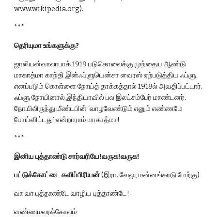
www.wikipedia.org).
***
தெரியுமா உங்களுக்கு?
ஜாலியன்வாலாபாக் 1919 படுகொலைக்கு முந்தைய ஆண்டு 
மாகாத்மா காந்தி இன்ஃப்ளுயென்சா வைரஸ் ஏற்படுத்திய ஃப்ளு 
எனப்படும் கொள்ளை நோய்த் தாக்கத்தால் 1918ல் அவதிப்பட்டார். 
ஃப்ளு நோயினால் இந்தியாவில் பல இலட்சம்பேர் மாண்டனர். 
நோயிலிருந்து மீண்டபின் ‘வாழவேண்டும் எனும் எண்ணமே 
போய்விட்டது’ என்றாராம் மாகாத்மா!
***
இனிய புத்தாண்டு சார்வரியே!வருக!வருக!
பட்டுக்கோட்டை கவிப்பிரியன் 
(இரா. வேலு, மன்னங்காடு மேற்கு)
வா வா புத்தாண்டே வாழிய புத்தாண்டே!
வண்ணமலரக்கோலம்