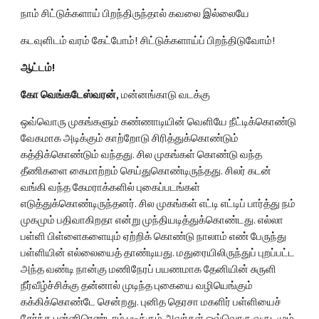
நாம் சிட்டுக்களாய் பிறந்திருந்தால் கவலை இல்லையே
கடவுளிடம் வரம் கேட்போம்! சிட்டுக்களாய்ப் பிறந்திடுவோம்!
ஆட்டம்!
கோ வெங்கடேஸ்வரன், 
மன்னங்காடு வடக்கு
ஒவ்வொரு முகங்களும் கண்ணாடியின் வெளியே நீட்டிக்கொண்டு 
வேகமாக அடிக்கும் காற்றோடு சிரித்துக்கொண்டும் 
கத்திக்கொண்டும் வந்தது. சில முகங்கள் கொண்டு வந்த 
தீணிகளை கைமாற்றம் செய்துகொண்டிருந்தது. சிலர் கடன் 
வங்கி வந்த கேமராக்களில் புகைப்படங்கள் 
எடுத்துக்கொண்டிருந்தனர். சில முகங்கள் எட்டி எட்டிப் பார்த்து நம் 
முகமும் பதிவாகிறதா என்று முந்தியடித்துக்கொண்டது. எல்லா 
பள்ளி பிள்ளைகளையும் ஏற்றிக் கொண்டு நாலாம் எண் பேருந்து 
பள்ளியின் எல்லையைத் தாண்டியது. மதுரையிலிருந்துப் புறப்பட்ட 
அந்த வண்டி நான்கு மணிநேரப் பயணமாக தேனியின் சுருளி 
நீர்வீழ்ச்சிக்கு தன்னால் முடிந்த புகையை வழியெங்கும் 
கக்கிக்கொண்டே சென்றது. புனித தெரசா மகளிர் பள்ளியைச் 
சேர்ந்த பன்னிரெண்டாம் படிக்கும் அவர்கள் ஒவ்வொரு வருடமும் 