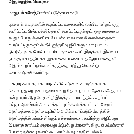
அதர்மத்தின் பின்புலம்
மானுடம் சுரேஷ்,
செங்கப்படுத்தான்காடு
புராணக் கதைகளில் கூறப்பட்ட கதைகளில் ஒவ்வொன்றும் ஒரு 
தனிப்பட்ட பின்புலத்தில் தான் கூறப்பட்டிருக்கும். ஒரு கதையை 
கூறும் போது அதனிடையே பல்வகையான கிளைக்கதைகள் 
கூறப்பட்டிருக்கும்.அதில் ஐந்தறிவு ஜீவிகளும் உரையாடல் 
நிகழ்த்துவது போல் பல சம்பாஷனைகளும் இருக்கும். இவ்வாறு 
நடக்கும் சாத்தியக்கூறுகள் உண்டா என்பதை ஆராய்வதை விட 
அதில் கூறப்பட்டுள்ள உட்கருத்தை புரிந்து கொண்டு 
செயல்படுவதே ஏற்றது.
    உதாரணமாக, மகாபாரதத்தில் கர்ணனை வஞ்சகமாக 
கொன்றது ஏற்புடையதல்ல என்று தோன்றலாம். ஆனால் அதர்மம் 
என்ற மரம் ஆழ வேரூன்றி இருக்கும் சமயத்தில் கூறப்பட்ட 
நல்லுபதேசங்கள் அனைத்தும் புறக்கணிக்க பட்டன, மேலும் 
அதர்மத்தை அதர்ம வழியில் அழிக்க புறப்படும் நேரத்தில் 
அதர்மத்தில் பக்கம் நிற்கும் நல்லவர்களை தவிர்த்து அழிப்பது 
இயலாத காரியம் அதாவது பீஷ்மர், துரோணர், கிருபன்,விகர்ணன் 
போன்ற நல்லவர்களும் கூட தாம் அதர்மத்தின் பக்கம் 