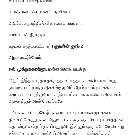
உயிர் காப்பான் உழவனை!
வைத்தான்... அடமானம்! தாலியை....
அடுத்த பருவத்தின் விதை, உரம் வாங்க ....
உலகின் பசி தீர்க்கும்
உழவன் அழியமாட்டான் ! 
குறளின் குரல் 2
அறம் வளர்ப்போம்     
எஸ். முத்துக்கண்ணு, 
மன்னங்காடு வடக்கு
‘அறம்’ இந்த வார்த்தைக்குத்தான் எத்தனை வலிமை உள்ளது! 
ஔவையார் தனது ஆத்திச்சூடியில் அறம் எனும் தவத்தினை 
செய்ய வலியுறுத்துகிறார். நற்செயல்கள் எவைகளோ அவைகள் 
அனைத்தும் அறச் செயல்களே!
    “உங்கள் வீட்டருகே இருக்கும் பாதையில் உள்ள முட்களை 
தினசரி அகற்றுங்கள். அதுவும் மக்களுக்குச் செய்யும் மகத்தான 
தொண்டு” என்றார் முகம்மது நபி! இன்னும் ஒருபடி மேலே சென்று 
உங்களின் ஒரு கன்னத்தில் அறைந்தால் மறு கன்னத்தைக் 